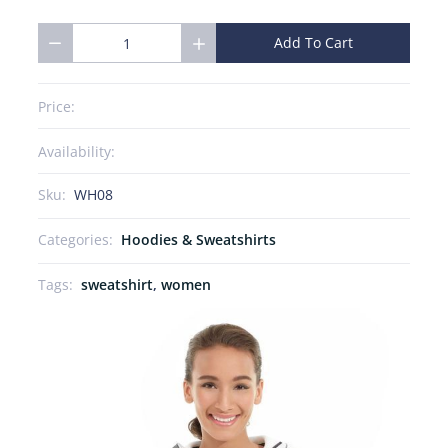
Add To Cart
Price:
Availability:
Sku:
WH08
Categories:
Hoodies & Sweatshirts
Tags:
sweatshirt
,
women