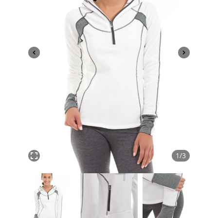
1
/
3